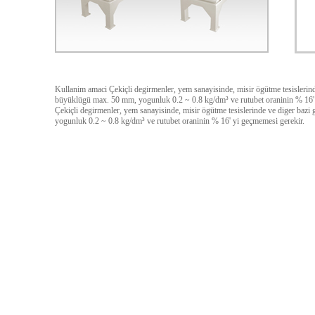
Kullanim amaci Çekiçli degirmenler, yem sanayisinde, misir ögütme tesislerinde
büyüklügü max. 50 mm, yogunluk 0.2 ~ 0.8 kg/dm³ ve rutubet oraninin % 16' 
Çekiçli degirmenler, yem sanayisinde, misir ögütme tesislerinde ve diger bazi
yogunluk 0.2 ~ 0.8 kg/dm³ ve rutubet oraninin % 16' yi geçmemesi gerekir.