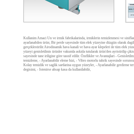
Kullanim Amaci Un ve irmik fabrikalarinda, irmiklerin temizlenmesi ve sinifland
ayarlanabilen ürün; Bir perde sayesinde tüm elek yüzeyine düzgün olarak dagilir
gerçeklestirilir.Airodinamik hava kanali ve hava ayar klepeleri ile tüm elek y
yüzeyi genisletilmis ürünler vakumla askida tutularak ürün'den ayristirilip çikis 
sayesinde tane iriligine göre tasnif edilir. Özellikler ve Avantajlari - Genisletil
temizleme, - Ayarlanabilir eleme hizi, - Vibro motorlu tahrik sayesinde sorun
Kolay temizlik ve saglik sartlarina uygun yüzeyler, - Ayarlanabilir gerdirme ter
degisimi, - Istenirse ahsap kasa da kullanilabilir,