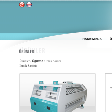
HAKKIMIZDA
Ü
Ürünler
/
Ögütme
/ Irmik Sasörü
Irmik Sasörü