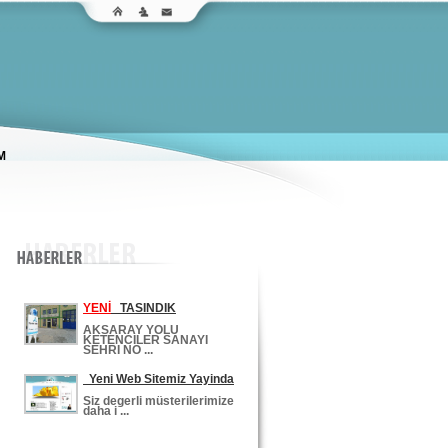
M
YENİ
TASINDIK
AKSARAY YOLU
KETENCILER SANAYI
SEHRI NO ...
Yeni Web Sitemiz Yayinda
Siz degerli müsterilerimize
daha i ...