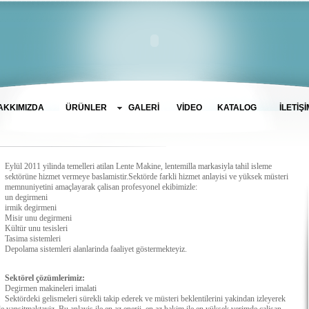
AKKIMIZDA
GALERİ
VİDEO
KATALOG
İLETİŞİ
ÜRÜNLER
Eylül 2011 yilinda temelleri atilan Lente Makine, lentemilla markasiyla tahil isleme
sektörüne hizmet vermeye baslamistir.Sektörde farkli hizmet anlayisi ve yüksek müsteri
memnuniyetini amaçlayarak çalisan profesyonel ekibimizle:
un degirmeni
irmik degirmeni
Misir unu degirmeni
Kültür unu tesisleri
Tasima sistemleri
Depolama sistemleri alanlarinda faaliyet göstermekteyiz.
Sektörel çözümlerimiz:
Degirmen makineleri imalati
Sektördeki gelismeleri sürekli takip ederek ve müsteri beklentilerini yakindan izleyerek