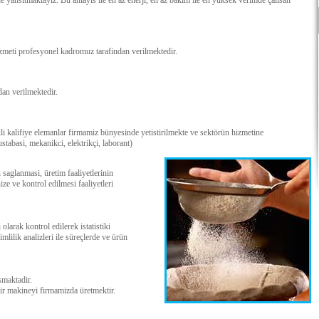
e yansitmaktayiz. Bu anlayis ile en az enerji, en az bakim ile en yüksek verimde çalisan
hizmeti profesyonel kadromuz tarafindan verilmektedir.
dan verilmektedir.
li kalifiye elemanlar firmamiz bünyesinde yetistirilmekte ve sektörün hizmetine
stabasi, mekanikci, elektrikçi, laborant)
n saglanmasi, üretim faaliyetlerinin
 ve kontrol edilmesi faaliyetleri
olarak kontrol edilerek istatistiki
mlilik analizleri ile süreçlerde ve ürün
smaktadir.
ir makineyi firmamizda üretmektir.