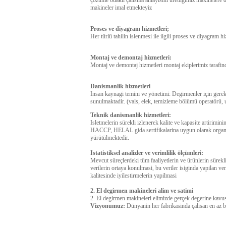
çözüme odakli çalisma anlayisini ürettigimiz makinelere d
makineler imal etmekteyiz
Proses ve diyagram hizmetleri;
Her türlü tahilin islenmesi ile ilgili proses ve diyagram 
Montaj ve demontaj hizmetleri:
Montaj ve demontaj hizmetleri montaj ekiplerimiz tarafin
Danismanlik hizmetleri
Insan kaynagi temini ve yönetimi: Degirmenler için gerek
sunulmaktadir. (vals, elek, temizleme bölümü operatörü, u
Teknik danismanlik hizmetleri:
Isletmelerin sürekli izlenerek kalite ve kapasite artirimini
HACCP, HELAL gida sertifikalarina uygun olarak organize
yürütülmektedir.
Istatistiksel analizler ve verimlilik ölçümleri:
Mevcut süreçlerdeki tüm faaliyetlerin ve ürünlerin sürekli 
verilerin ortaya konulmasi, bu veriler isiginda yapilan veri
kalitesinde iyilestirmelerin yapilmasi
2. El degirmen makineleri alim ve satimi
2. El degirmen makineleri elimizde gerçek degerine kavu
Vizyonumuz:
Dünyanin her fabrikasinda çalisan en az b