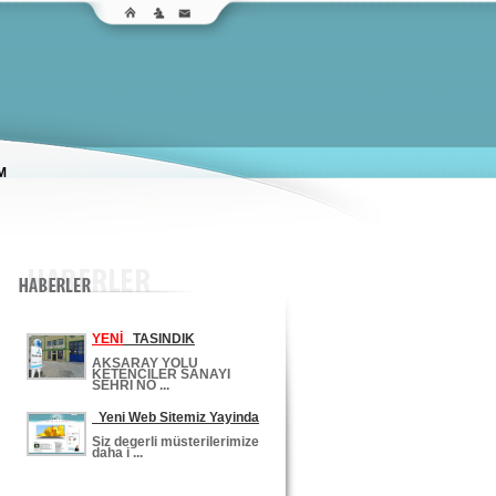
M
YENİ
TASINDIK
AKSARAY YOLU
KETENCILER SANAYI
SEHRI NO ...
Yeni Web Sitemiz Yayinda
Siz degerli müsterilerimize
daha i ...